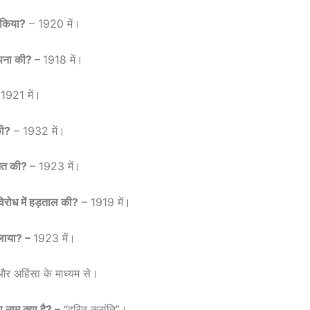
 किया?
– 1920 में।
थापना की? –
1918 में।
1921 में।
की?
– 1932 में।
रुआत की?
– 1923 में।
विरोध में हड़ताल की?
– 1919 में।
चलाया? –
1923 में।
और अहिंसा के माध्यम से।
 नाम क्या है? –
“हरित क्रांति”।