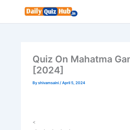
Skip
to
content
Quiz On Mahatma Gan
[2024]
By
shivamsaini
/
April 5, 2024
<