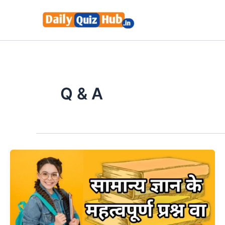
Skip
to
content
Q & A