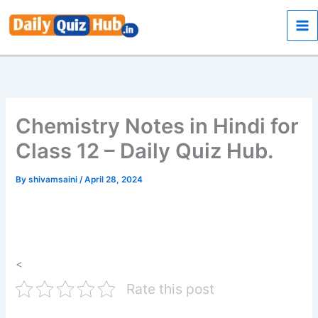
Skip
to
content
Chemistry Notes in Hindi for
Class 12 – Daily Quiz Hub.
By
shivamsaini
/
April 28, 2024
<
Rate this post