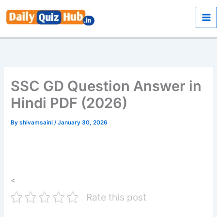
Skip
to
content
SSC GD Question Answer in
Hindi PDF (2026)
By
shivamsaini
/
January 30, 2026
<
Rate this post